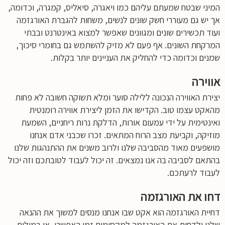
המיני שבטח שמעתם עליהם כמו ויאגרה, סיאליס, קמגרה, וכדומה,
אך יש גם מעוררי חשק שונים לנשים, משחות להגברת האורגזמה
ועוד תכשירים שונים ומגוונים שאפשר למצוא באינטרנט ובבתי
המרקחת השונים. אף פעם לא מזיק להשתמש גם בחומרי סיכוך,
שמנים וכדומה כדי להחליק את העניינים יותר בקלות.
אווירה
יצירת האווירה הנכונה ללילה סוער ומלא תשוקה חשובה לא פחות
מהאקט עצמו טוב. הקדישו את הזמן ליצירת אווירה רומנטית
ואינטימית על ידי עמעום אורות, הדלקת נרות ריחניים, השמעת
מוזיקה, וקביעת מצב הרוח המתאים. זכרו שכבני אדם אנחנו
מושפעים מאוד מהסביבה שלנו ולרוב משנים את ההתנהגות שלנו
בהתאם לסביבה בה אנו נמצאים. זה יכול לעבוד לטובתכם וזה יכול
לעבוד לרעתכם.
דחו את האורגזמה
דחיית האורגזמה הוא אקט שבו אנחנו מנסים למשוך את ההנאה
שלנו ולדחות את האורגזמה למקסימום זמן האפשרי, או במילים