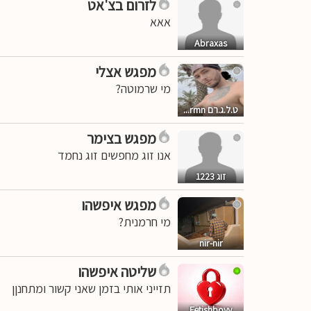
לזרום בצ'אט
אאא
Abraxas
מפגש אצלי
מי שרמוטה?
ט.ל.ג.רם rmn...
מפגש בצימר
אנו זוג מחפשים זוג נחמד
זוג 1223
מפגש איפשהו
מי חרמנית?
nir-nir
שליטה איפשהו
תזייני אותי בזמן שאני קשור ומתחנןן
Fetishboyy