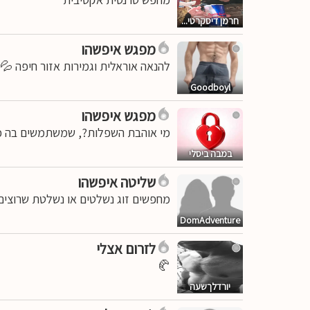
חרמן דיסקרטי...
מפגש איפשהו
להנאה אוראלית וגמירות אזור חיפה 💦
Goodboyl
מפגש איפשהו
מי אוהבת השפלות?, שמשתמשים בה כמ
במבה ביסלי
שליטה איפשהו
מחפשים זוג נשלטים או נשלטת שרוצים
DomAdventure
לזרום אצלי
🥐
יורדלךשעה