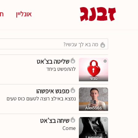
אונליין
חד
שליטה בצ'אט
להתפשט ביחד
נונשי
מפגש איפשהו
נמצא באילצ רוצה לטעום כוס טעים
Alex5566
שיחה בצ'אט
Come
Layonme