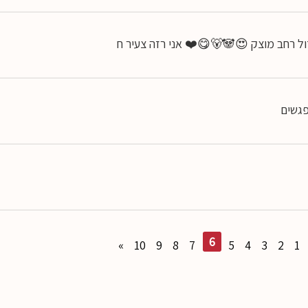
ול רחב מוצק 😍🐼🐻😋❤️ אני רזה צעיר ח
6
»
10
9
8
7
5
4
3
2
1