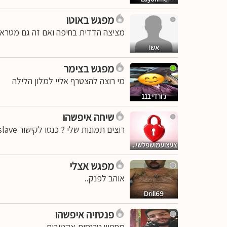
מפגש באוטו
מציצה הדדית בחיפה ואם זה גם מטראנ
אש!
מפגש בצימר
מי רוצה להצטרף אליי למלון הלילה
ג׳ורדי 111
שיחה איפשהו
רוצים תמונות שלי ? כנסו לקישור t.me/Humiliatedslave
צעצועמושפלשי...
מפגש אצלי
אוהב לפנק..
Drill69
פנטזיה איפשהו
מחפש טרנסית אקטיבית