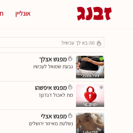
אונליין
חד
מפגש אצלך
גבעת שמואל לעכשיו
צעיר וחתיכי
מפגש איפשהו
מת לאכול דגדגן!
Sg_gugu
מפגש אצלי
נשלטת מאיזור ירושלים
Lidor155