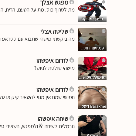
מפגש אצלך
מת לטרוף כוס. מת על הטעם, הריח, הלח
קפטןאמריקה
שליטה אצלי
מה ביקשתי מישהי שתבוא עם סטראפ וע
פנטזיונר חתי...
לזרום איפשהו
מישהי שולטת לניוש?
שרמוטלשימוש ...
לזרום איפשהו
חמישי שמח אין מנוי להשאיר קיק או ט
Barakme דיסק...
שיחה איפשהו
נורמלית לשיחה 🥂ולמפגש, השאירי טל
Ra1mii