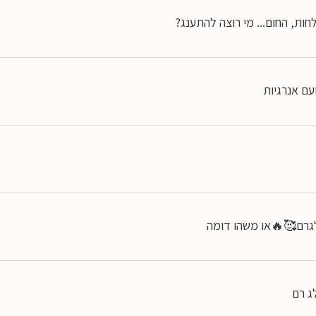
ות, החום... מי רוצה להתענג?
ם אנרגיות
לגרם🥰🔥או משהו דומה
ג רם