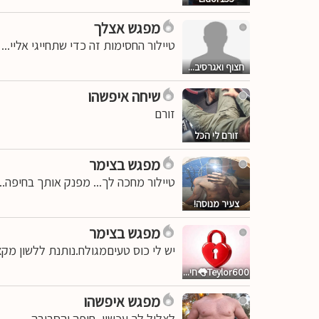
מפגש אצלך
טיילור החסימות זה כדי שתחייגי אליי..
חצוף ואגרסיב...
שיחה איפשהו
זורם
זורם לי הכל
מפגש בצימר
טיילור מחכה לך... מפנק אותך בחיפה.. 
צעיר מנוסה!
מפגש בצימר
יש לי כוס טעיםמגולח.נותנת ללשון מקצ
Teylor600👅חי...
מפגש איפשהו
לצלול לך עכשיו, חיפה והסביבה