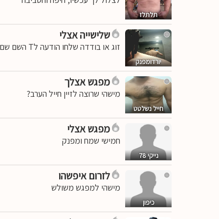
תלתלז
שלישייה אצלי
זוג או בודדה שלחו הודעה לT השם שם crazyxxx
יורדומפנק
מפגש אצלך
מישהי שרוצה לזיין חייל הערב?
חייל נשלטט
מפגש אצלי
חמישי שמח ומפנק
נייקי 78
לזרום איפשהו
מישהי למפגש משולש
כיפון