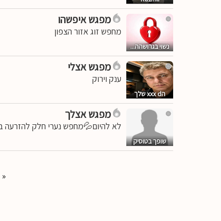
מפגש איפשהו
מחפש זוג אזור הצפון
נשוי בגרושהה...
מפגש אצלי
ענק וירוק
הxxx d שלך
מפגש אצלך
לא להיום💦מחפש נערי חלק להזרעה ב
שופך בטוסיק
«