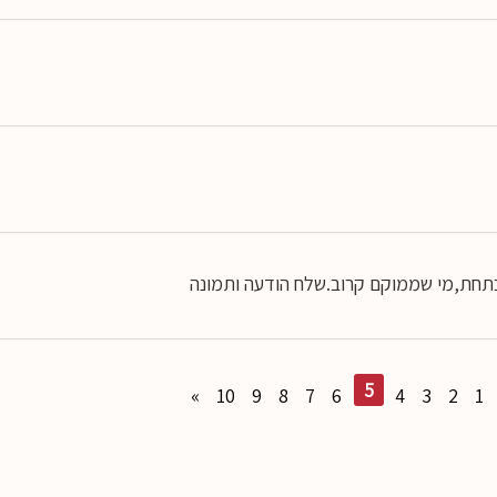
תחת,מי שממוקם קרוב.שלח הודעה ותמונה
5
»
10
9
8
7
6
4
3
2
1