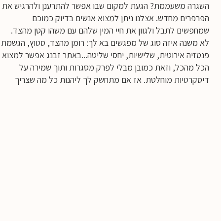
השגרה משעממת? הגעת למקום שבו אפשר להתרענן ולהרגיש את
הפרפרים מחדש. אצלנו ניתן למצוא אנשים בדיוק כמוכם
שמחפשים לתבל ולגוון את חיי המין שלהם עם משהו קטן מהצד.
לא משנה איזה סוג של מפגשים בא לך: רומן מהצד, סטוץ, הגשמת
פנטזיה אירוטית, שלישיות, יחסי שליטה...באתר זבנג אפשר למצוא
הכל מהכל, וזאת כמובן מבלי לפרק מסגרות ותוך שמירה על
דיסקרטיות מוחלטת. אז אם מתחשק לך ליהנות כל מה שצריך
לעשות זה להתחיל לשחק
מפגשים דיסקרטים
אם אין אוכל בבית, אוכלים בחוץ...ואם הרעב מציק לך, הגעת
בדיוק למקום הנכון. מבחר של נשואים ונשואות מכל חלקי הארץ
ממתינים לך באתר לריגושים והנאות מחוץ למסגרת. אם מצאת את
עצמך כאן, כנראה שגם לך כמו לרבים אחרים, יש צורך להתרענן
ולמצוא שוב את מה שאיבדת איפושהו באמצע הדרך. איך
מתחילים? פשוט מאוד עושים חיפוש מהיר, צופים בחופשיות
בפרופילים ויוצרים קשר. הרישום לאתר הינו אנונימי לחלוטין ואינו
מצריך מסירת פרטים אישיים כלשהם. פשוט לנסות ולהתחיל