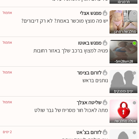
חרמניםi
מפגש אצלי
אתמול
יש פה מוצץ מוכשר באמת? לא רק דיבורים?
מתלבשת רמתגן...
מפגש באוטו
אתמול
פנויה למצוץ ברכב שלך באזור רחובות
Sm28sm28-
לזרום בצימר
אתמול
נותנים בראש
יפים ומפנקים
שליטה אצלך
אתמול
מתה לאכול חור מסריח של גבר שולט
אסלה מתלבשת ...
לזרום בצ'אט
2 ימים