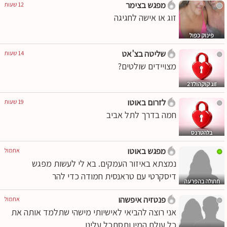
מפגש בצימר
12 שעות
זוג או אישה לחגיגה
פינוק כפול
שליטה בצ'אט
14 שעות
מצויידים שולטים?
זוג קוקהולד2
לזרום באוטו
19 שעות
חמה בדרך לתל אביב
בלהטרנס
מפגש באוטו
אתמול
נמצתא באיזור העמקים. בא לי לעשות מפגש
דיסקרטי עם טראנסית חמודה כדי להר
חתולה בהפרעה
פנטזיה איפשהו
אתמול
אני רוצה להביאי לאישיותי מישהי שתלמד אותה את
כל עולם המין ותסתכל עלינו