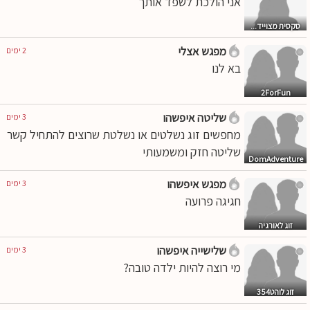
אני הולכת לשפד אותך
סקסית מצוייד...
מפגש אצלי
2 ימים
בא לנו
2ForFun
שליטה איפשהו
3 ימים
מחפשים זוג נשלטים או נשלטת שרוצים להתחיל קשר
שליטה חזק ומשמעותי
DomAdventure
מפגש איפשהו
3 ימים
חגיגה פרועה
זוג לאורגיה
שלישייה איפשהו
3 ימים
מי רוצה להיות ילדה טובה?
זוג לוהט354