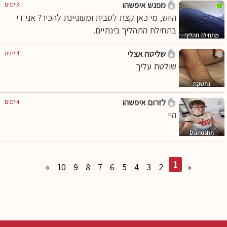
מפגש איפשהו
3 ימים
היוש, מי כאן קצת לסבית ומעוניינת להכיר? אני די
בתחילת התהליך בינתיים.
מתחילה תהליך
שליטה אצלי
4 ימים
שולטת עליך
נחשקת
לזרום איפשהו
4 ימים
היי
Dariushh
1
»
10
9
8
7
6
5
4
3
2
«