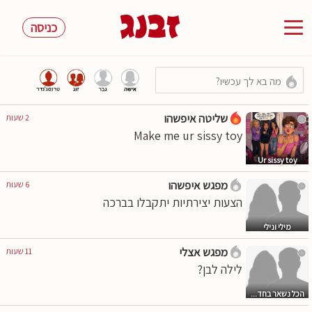
כניסה
Toggle
navigation
שליטה איפשהו
2 שעות
Make me ur sissy toy
Ur sissy toy
מפגש איפשהו
6 שעות
הצעות יצירתיות יתקבלו בברכה
מילי ונילי
מפגש אצלי
11 שעות
לילה לבן?
הכל נשאר בחד...