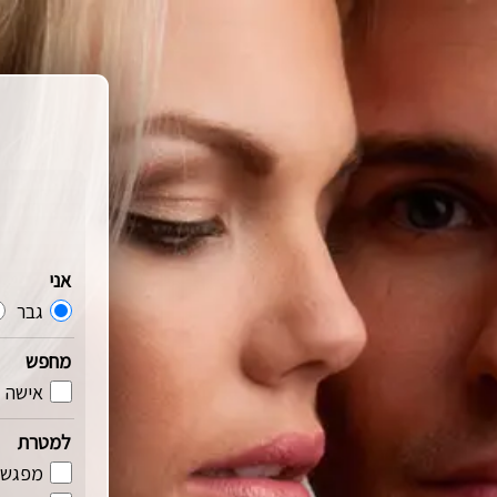
אני
גבר
מחפש
אישה
למטרת
מפגשי