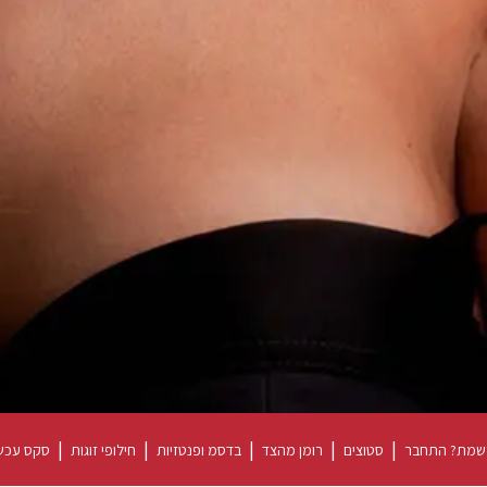
|
|
|
|
|
שמת? התחבר
סטוצים
רומן מהצד
בדסמ ופנטזיות
חילופי זוגות
סקס עכשי